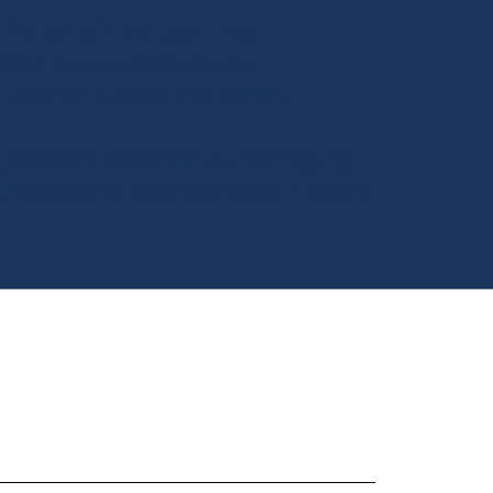
 freuen wir uns über Ihre
rlich zu erweitern und zu
se unserer Kunden einzugehen.
jederzeit persönlich zur Verfügung.
, kompetent und zuverlässig – damit