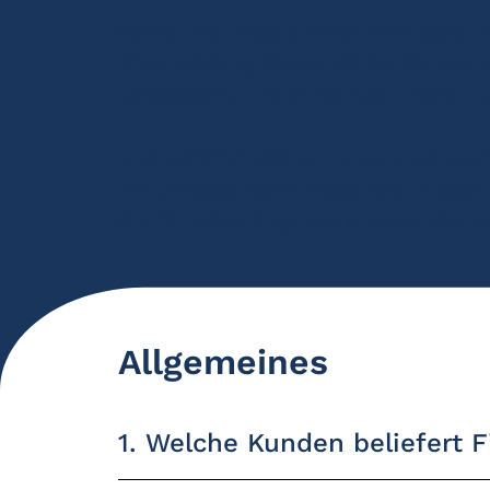
Sollte Ihre Frage einmal nicht dabei 
Rückmeldung.
Gerne dürfen Sie uns d
verbessern.
Ihre Anregungen helfen u
Und natürlich stehen Ihnen unsere e
Mit umfassendem Know-how in allen n
Sie für jedes Projekt die passende Lö
Allgemeines
1. Welche Kunden beliefert F