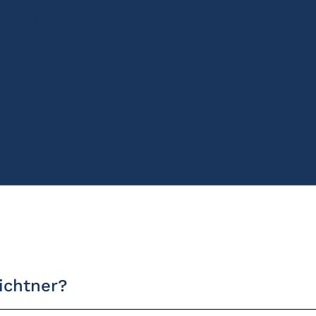
sein oder wünschen Sie zusätzliche Informationen,
abei unterstützen, diesen FAQ-Bereich kontinuie
ns dabei, noch zielgerichteter auf die Bedürfnis
rfahrenen
Fachberater im Innen- und Außendienst
eun Fachbereichen unterstützen wir Sie schnell
sung erhalten.
ichtner?